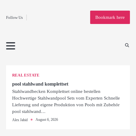
Fashion
Skip
to
Education
Bookmark here
Follow Us
content
Home
Info
Submit
Blogging
Business
Technology
Entertainment
Health-
Lifestyle
Others
Shopping
Analysis
Article
and-
News
System
Fitness
Finance
Travel
Media
REAL ESTATE
pool stahlwand komplettset
Stahlwandbecken Komplettset online bestellen
Hochwertige Stahlwandpool Sets vom Experten Schnelle
Lieferung und eigene Produktion von Pools mit Zubehör
pool stahlwand…
August 6, 2026
Alex Jahid