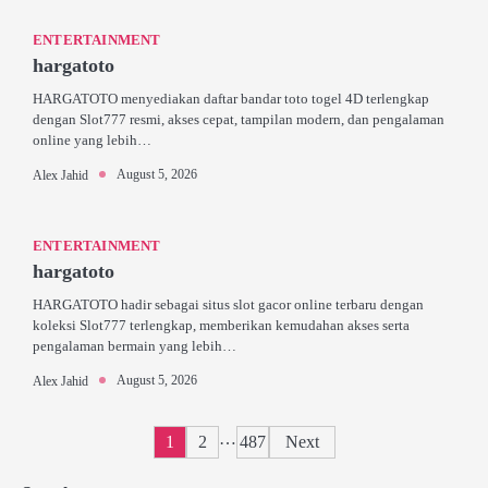
ENTERTAINMENT
hargatoto
HARGATOTO menyediakan daftar bandar toto togel 4D terlengkap
dengan Slot777 resmi, akses cepat, tampilan modern, dan pengalaman
online yang lebih…
August 5, 2026
Alex Jahid
ENTERTAINMENT
hargatoto
HARGATOTO hadir sebagai situs slot gacor online terbaru dengan
koleksi Slot777 terlengkap, memberikan kemudahan akses serta
pengalaman bermain yang lebih…
August 5, 2026
Alex Jahid
Posts
…
1
2
487
Next
pagination